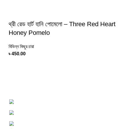
থ্রী রেড হার্ট হানি পোমেলো – Three Red Heart
Honey Pomelo
বিভিন্ন কিছুর চারা
৳
450.00
Shop online now for fast delivery and a seamless
experience
Tangail, Dhaka, Bangladesh
Phone : 01750-117505
Email : Support@PersonalAgro.com.bd