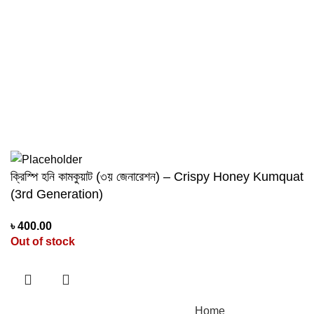
USEFUL LINKS
Terms & Conditions
Privacy Policy
Contact us
About us
©2024 Personal Agro Copyright Reserved
ক্রিস্পি হনি কামকুয়াট (৩য় জেনারেশন) – Crispy Honey Kumquat
(3rd Generation)
৳
400.00
Out of stock
Home