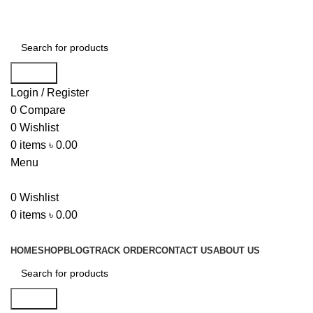
Help Line... 01750-117505
Search
Login / Register
0
Compare
0
Wishlist
0
items
৳
0.00
Menu
0
Wishlist
0
items
৳
0.00
Top Categories
HOME
SHOP
BLOG
TRACK ORDER
CONTACT US
ABOUT US
Search