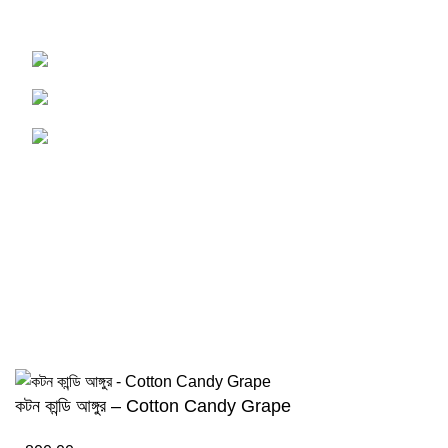
experience
Tangail, Dhaka, Bangladesh
Phone : 01750-117505
Email : Support@PersonalAgro.com.bd
USEFUL LINKS
Terms & Conditions
Privacy Policy
Contact us
About us
©2024 Personal Agro Copyright Reserved
কটন কান্ডি আঙ্গুর – Cotton Candy Grape