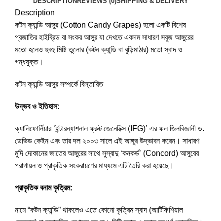
DESCRIPTION
REVIEWS (0)
SHIPPING & DELIVERY
Description
কটন ক্যান্ডি আঙ্গুর (Cotton Candy Grapes) হলো একটি বিশেষ
প্রজাতির হাইব্রিড বা সংকর আঙ্গুর যা দেখতে একদম সাধারণ সবুজ আঙ্গুরের
মতো হলেও হুবহু মিষ্টি তুলোর (কটন ক্যান্ডি বা বুড়িমাঠার) মতো স্বাদ ও
গন্ধযুক্ত।
কটন ক্যান্ডি আঙ্গুর সম্পর্কে বিস্তারিত
উদ্ভব ও ইতিহাস:
ক্যালিফোর্নিয়ার ‘ইন্টারন্যাশনাল ফ্রুট জেনেটিক্স (IFG)’ এর ফল জিনবিজ্ঞানী ড.
ডেভিড কেইন এবং তার দল ২০০৩ সালে এই আঙ্গুর উদ্ভাবন করেন। সাধারণ
মুদি দোকানের জাতের আঙ্গুরের সাথে সুস্বাদু ‘কনকর্ড’ (Concord) আঙ্গুরের
পরাগায়ন ও প্রাকৃতিক সংকরায়ণের মাধ্যমে এটি তৈরি করা হয়েছে।
প্রাকৃতিক বনাম কৃত্রিম:
নামে “কটন ক্যান্ডি” থাকলেও এতে কোনো কৃত্রিম স্বাদ (আর্টিফিশিয়াল