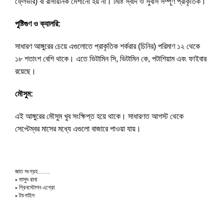
ফ্লেভার) বা রাসায়নিক মেশানো হয় না। মিষ্টি স্বাদ ও সুবাস সম্পূর্ণ প্রাকৃতিক।
পুষ্টিগুণ ও ক্যালরি:
সাধারণ আঙ্গুরের চেয়ে এগুলোতে প্রাকৃতিক শর্করার (চিনির) পরিমাণ ১২ থেকে
১৮ শতাংশ বেশি থাকে। এতে ভিটামিন সি, ভিটামিন কে, পটাশিয়াম এবং ফাইবার
রয়েছে।
মৌসুম:
এই আঙ্গুরের মৌসুম খুব সংক্ষিপ্ত হয়ে থাকে। সাধারণত আগস্ট থেকে
সেপ্টেম্বর মাসের মধ্যে এগুলো বাজারে পাওয়া যায়।
জাত সংগ্রহ……
⁃ মাসুদ রানা
⁃ গ্রিনস্টোশন এগ্রো
⁃ টাংগাইল