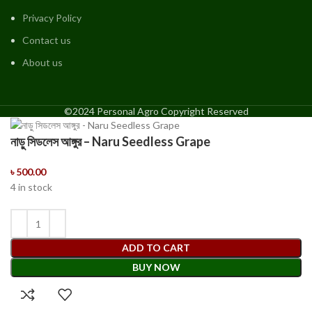
Privacy Policy
Contact us
About us
©2024 Personal Agro Copyright Reserved
নাড়ু সিডলেস আঙ্গুর – Naru Seedless Grape
৳
500.00
4 in stock
ADD TO CART
BUY NOW