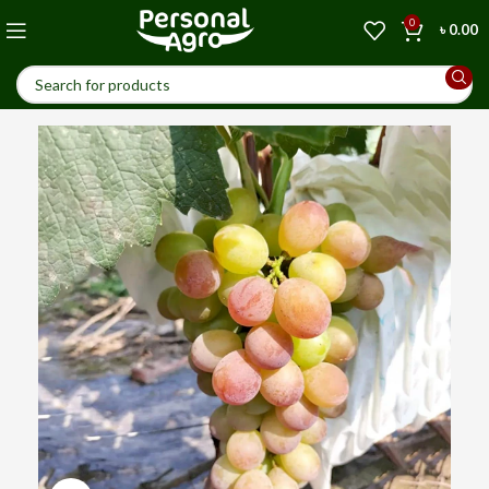
0
৳
0.00