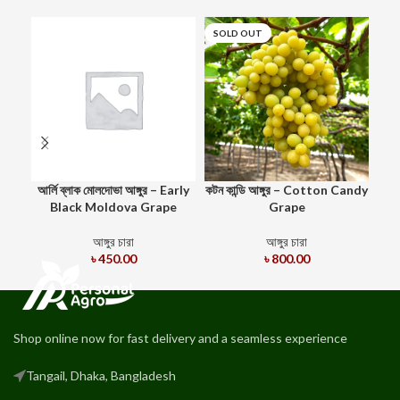
SOLD OUT
আর্লি ব্লাক মোলদোভা আঙ্গুর – Early
কটন কান্ডি আঙ্গুর – Cotton Candy
কি
Black Moldova Grape
Grape
M
আঙ্গুর চারা
আঙ্গুর চারা
৳
450.00
৳
800.00
Shop online now for fast delivery and a seamless experience
Tangail, Dhaka, Bangladesh