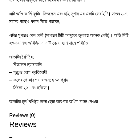
এটি অতি আর্লি ফুটিং, সিডলেস এবং হাই সুগার এর একটি ভেরাইটি। মাত্র ৬-৭
মাসের গাছেও ফলন নিতে পারবেন,
এটার সুগারও বেশ বেশী (সাধারণ মিষ্টি আঙ্গুরের তুলনায় অনেক বেশী)। অতি মিষ্টি
হওয়ায় নিজ অরিজিন এ এটি কোল্ড হানি নামে পরিচিত।
জাতটির বৈশিষ্ট্য:
– সীডলেস ন্যাচারালি
– প্রচন্ড রোগ প্রতিরোধী
– ফলের থোকার গড় ওজন: ৪০০ গ্রাম
– মিষ্টতা:২২– রং ছবিতে।
জাতটির মুল বৈশিষ্ট্য হলো ছোট জায়গায় অধিক ফলন দেওয়া।
Reviews (0)
Reviews