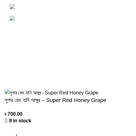
Phone : 01750-117505
Email : Support@PersonalAgro.com.bd
USEFUL LINKS
Terms & Conditions
Privacy Policy
Contact us
About us
©2024 Personal Agro Copyright Reserved
সুপার রেড হানি আঙ্গুর – Super Red Honey Grape
৳
700.00
8 in stock