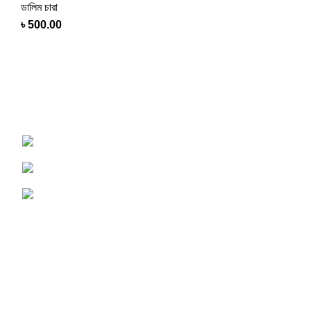
ডালিম চারা
৳
500.00
Shop online now for fast delivery and a seamless
experience
Tangail, Dhaka, Bangladesh
Phone : 01750-117505
Email : Support@PersonalAgro.com.bd
USEFUL LINKS
Terms & Conditions
Privacy Policy
Contact us